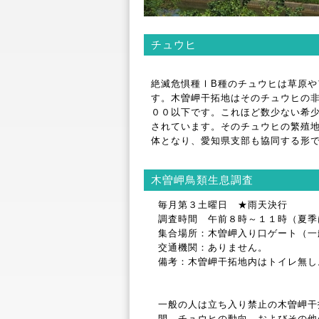
チュウヒ
絶滅危惧種ⅠB種のチュウヒは草原
す。木曽岬干拓地はそのチュウヒの
００以下です。これほど数少ない希
されています。そのチュウヒの繁殖
体となり、愛知県支部も協同する形
木曽岬鳥類生息調査
毎月第３土曜日 ★雨天決行
調査時間 午前８時～１１時（夏季
集合場所：木曽岬入り口ゲート（一
交通機関：ありません。
備考：木曽岬干拓地内はトイレ無し
一般の人は立ち入り禁止の木曽岬干
間、チュウヒの動向、およびその他