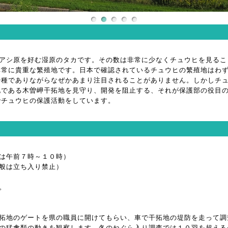
やアシ原を好む湿原のタカです。その数は非常に少なくチュウヒを見るこ
非常に貴重な繁殖地です。日本で確認されているチュウヒの繁殖地はわ
少種でありながらなぜかあまり注目されることがありません。しかしチ
地である木曽岬干拓地を見守り、開発を阻止する、それが保護部の役目
でチュウヒの保護活動をしています。
は午前７時～１０時）
般は立ち入り禁止）
。
拓地のゲートを県の職員に開けてもらい、車で干拓地の堤防を走って調
の猛禽類の動きを観察します。冬のねぐら入り調査では１０羽を超える