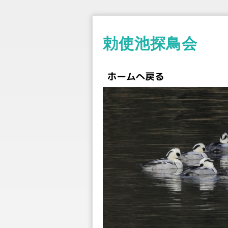
勅使池探鳥会