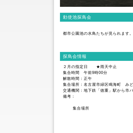
勅使池探鳥会
都市公園池の水鳥たちが見られます。
探鳥会情報
２月の指定日 ★雨天中止
集合時間 午前9時00分
解散時間：正午
集合場所：名古屋市緑区鳴海町 み
交通機関：地下鉄「徳重」駅から市バス
備考：
集合場所