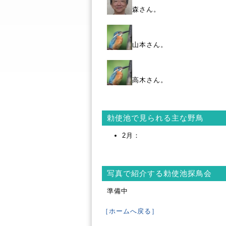
森さん。
山本さん。
高木さん。
勅使池で見られる主な野鳥
2月：
写真で紹介する勅使池探鳥会
準備中
［ホームへ戻る］